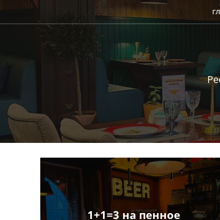
Г
Ре
1+1=3 на пенное